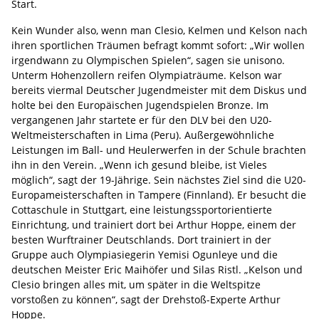
Start.
Kein Wunder also, wenn man Clesio, Kelmen und Kelson nach
ihren sportlichen Träumen befragt kommt sofort: „Wir wollen
irgendwann zu Olympischen Spielen“, sagen sie unisono.
Unterm Hohenzollern reifen Olympiaträume. Kelson war
bereits viermal Deutscher Jugendmeister mit dem Diskus und
holte bei den Europäischen Jugendspielen Bronze. Im
vergangenen Jahr startete er für den DLV bei den U20-
Weltmeisterschaften in Lima (Peru). Außergewöhnliche
Leistungen im Ball- und Heulerwerfen in der Schule brachten
ihn in den Verein. „Wenn ich gesund bleibe, ist Vieles
möglich“, sagt der 19-Jährige. Sein nächstes Ziel sind die U20-
Europameisterschaften in Tampere (Finnland). Er besucht die
Cottaschule in Stuttgart, eine leistungssportorientierte
Einrichtung, und trainiert dort bei Arthur Hoppe, einem der
besten Wurftrainer Deutschlands. Dort trainiert in der
Gruppe auch Olympiasiegerin Yemisi Ogunleye und die
deutschen Meister Eric Maihöfer und Silas Ristl. „Kelson und
Clesio bringen alles mit, um später in die Weltspitze
vorstoßen zu können“, sagt der Drehstoß-Experte Arthur
Hoppe.