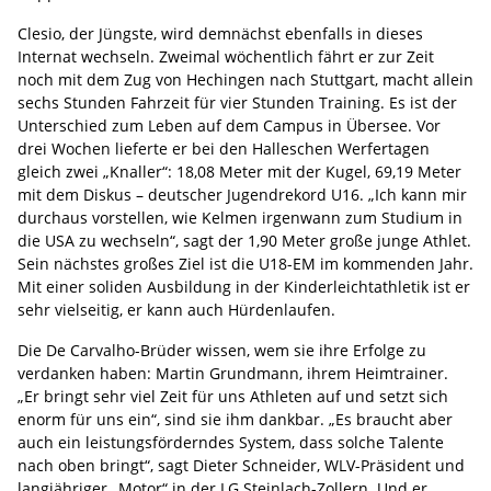
Clesio, der Jüngste, wird demnächst ebenfalls in dieses
Internat wechseln. Zweimal wöchentlich fährt er zur Zeit
noch mit dem Zug von Hechingen nach Stuttgart, macht allein
sechs Stunden Fahrzeit für vier Stunden Training. Es ist der
Unterschied zum Leben auf dem Campus in Übersee. Vor
drei Wochen lieferte er bei den Halleschen Werfertagen
gleich zwei „Knaller“: 18,08 Meter mit der Kugel, 69,19 Meter
mit dem Diskus – deutscher Jugendrekord U16. „Ich kann mir
durchaus vorstellen, wie Kelmen irgenwann zum Studium in
die USA zu wechseln“, sagt der 1,90 Meter große junge Athlet.
Sein nächstes großes Ziel ist die U18-EM im kommenden Jahr.
Mit einer soliden Ausbildung in der Kinderleichtathletik ist er
sehr vielseitig, er kann auch Hürdenlaufen.
Die De Carvalho-Brüder wissen, wem sie ihre Erfolge zu
verdanken haben: Martin Grundmann, ihrem Heimtrainer.
„Er bringt sehr viel Zeit für uns Athleten auf und setzt sich
enorm für uns ein“, sind sie ihm dankbar. „Es braucht aber
auch ein leistungsförderndes System, dass solche Talente
nach oben bringt“, sagt Dieter Schneider, WLV-Präsident und
langjähriger „Motor“ in der LG Steinlach-Zollern. Und er