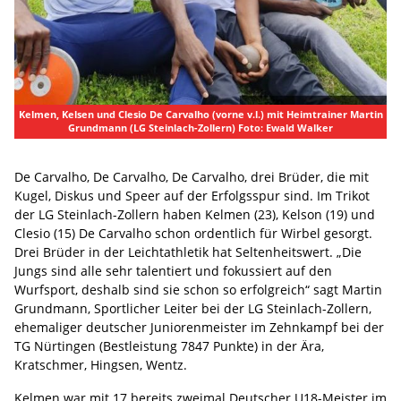
Kelmen, Kelsen und Clesio De Carvalho (vorne v.l.) mit Heimtrainer Martin
Grundmann (LG Steinlach-Zollern) Foto: Ewald Walker
De Carvalho, De Carvalho, De Carvalho, drei Brüder, die mit
Kugel, Diskus und Speer auf der Erfolgsspur sind. Im Trikot
der LG Steinlach-Zollern haben Kelmen (23), Kelson (19) und
Clesio (15) De Carvalho schon ordentlich für Wirbel gesorgt.
Drei Brüder in der Leichtathletik hat Seltenheitswert. „Die
Jungs sind alle sehr talentiert und fokussiert auf den
Wurfsport, deshalb sind sie schon so erfolgreich“ sagt Martin
Grundmann, Sportlicher Leiter bei der LG Steinlach-Zollern,
ehemaliger deutscher Juniorenmeister im Zehnkampf bei der
TG Nürtingen (Bestleistung 7847 Punkte) in der Ära,
Kratschmer, Hingsen, Wentz.
Kelmen war mit 17 bereits zweimal Deutscher U18-Meister im