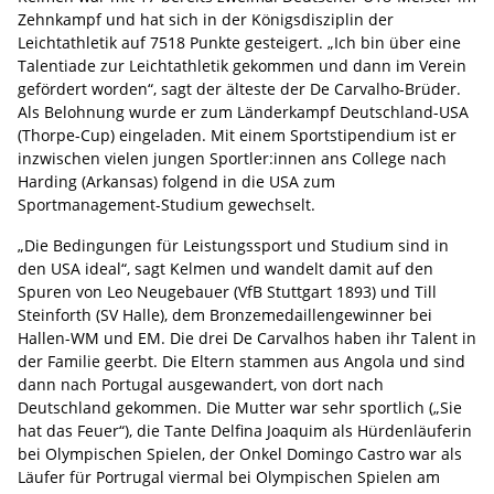
Zehnkampf und hat sich in der Königsdisziplin der
Leichtathletik auf 7518 Punkte gesteigert. „Ich bin über eine
Talentiade zur Leichtathletik gekommen und dann im Verein
gefördert worden“, sagt der älteste der De Carvalho-Brüder.
Als Belohnung wurde er zum Länderkampf Deutschland-USA
(Thorpe-Cup) eingeladen. Mit einem Sportstipendium ist er
inzwischen vielen jungen Sportler:innen ans College nach
Harding (Arkansas) folgend in die USA zum
Sportmanagement-Studium gewechselt.
„Die Bedingungen für Leistungssport und Studium sind in
den USA ideal“, sagt Kelmen und wandelt damit auf den
Spuren von Leo Neugebauer (VfB Stuttgart 1893) und Till
Steinforth (SV Halle), dem Bronzemedaillengewinner bei
Hallen-WM und EM. Die drei De Carvalhos haben ihr Talent in
der Familie geerbt. Die Eltern stammen aus Angola und sind
dann nach Portugal ausgewandert, von dort nach
Deutschland gekommen. Die Mutter war sehr sportlich („Sie
hat das Feuer“), die Tante Delfina Joaquim als Hürdenläuferin
bei Olympischen Spielen, der Onkel Domingo Castro war als
Läufer für Portrugal viermal bei Olympischen Spielen am