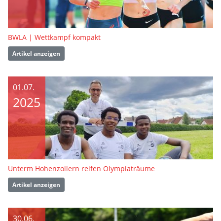
BWLA | Wettkampf kompakt
Artikel anzeigen
01.07.
2025
Unterm Hohenzollern reifen Olympiaträume
Artikel anzeigen
30.06.