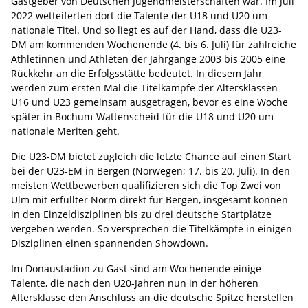
Gastgeber von Deutschen Jugendmeisterschaften war. Im Juli
2022 wetteiferten dort die Talente der U18 und U20 um
nationale Titel. Und so liegt es auf der Hand, dass die U23-
DM am kommenden Wochenende (4. bis 6. Juli) für zahlreiche
Athletinnen und Athleten der Jahrgänge 2003 bis 2005 eine
Rückkehr an die Erfolgsstätte bedeutet. In diesem Jahr
werden zum ersten Mal die Titelkämpfe der Altersklassen
U16 und U23 gemeinsam ausgetragen, bevor es eine Woche
später in Bochum-Wattenscheid für die U18 und U20 um
nationale Meriten geht.
Die U23-DM bietet zugleich die letzte Chance auf einen Start
bei der U23-EM in Bergen (Norwegen; 17. bis 20. Juli). In den
meisten Wettbewerben qualifizieren sich die Top Zwei von
Ulm mit erfüllter Norm direkt für Bergen, insgesamt können
in den Einzeldisziplinen bis zu drei deutsche Startplätze
vergeben werden. So versprechen die Titelkämpfe in einigen
Disziplinen einen spannenden Showdown.
Im Donaustadion zu Gast sind am Wochenende einige
Talente, die nach den U20-Jahren nun in der höheren
Altersklasse den Anschluss an die deutsche Spitze herstellen