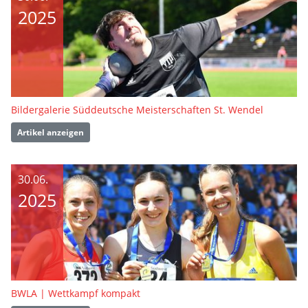
2025
Bildergalerie Süddeutsche Meisterschaften St. Wendel
Artikel anzeigen
30.06.
2025
BWLA | Wettkampf kompakt