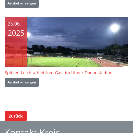
Artikel anzeigen
25.06.
2025
Spitzen-Leichtathletik zu Gast im Ulmer Donaustadion
Artikel anzeigen
Zurück
Kontakt Kreis