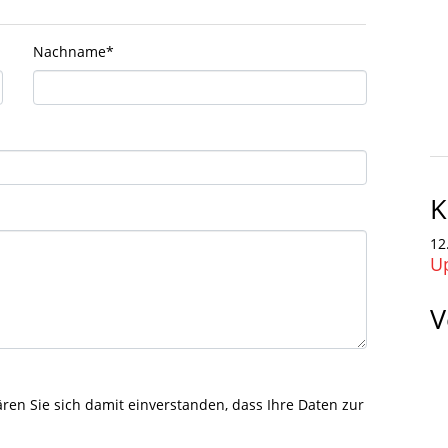
Nachname
*
K
12
U
V