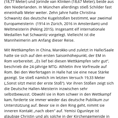
(18,77 Meter) und Jorinde van Klinken (18,67 Meter), beide aus
den Niederlanden. In München allerdings stieß Schilder fast
eineinhalb Meter weiter. Zehn Jahre hatte Christina
Schwanitz das deutsche Kugelstoßen bestimmt, war zweimal
Europameisterin (1914 in Zürich, 2016 in Amsterdam) und
Weltmeisterin (Peking 2015). Insgesamt elf internationale
Medaillen hat Schwanitz vorgelegt. Vielleicht ist die
Mannheimerin am Anfang dieser Reise.
Mit Wettkämpfen in China, Marokko und zuletzt in Halle/Saale
hatte sie sich auf den ersten Saisonhöhepunkt, der EM in
Rom vorbereitet. „Es lief bei diesen Wettkämpfen sehr gut“,
beschrieb die 24-jährige MTG- Athletin ihre Vorfreude auf
Rom. Bei den Werfertagen in Halle hat sie eine neue Stärke
gezeigt. Sie stieß nämlich im letzten Versuch 19,33 Meter
(„Sonst sitzt meist der erste Stoß“). Vor ihren Stößen zeigt sich
die Deutsche Hallen-Meisterin inzwischen sehr
selbstbewusst. Obwohl sie in Rom schwer in den Wettkampf
kam, forderte sie immer wieder das deutsche Publikum zur
Unterstützung auf. Bevor sie in den Ring geht, nimmt sie
inneren Kontakt „nach oben“ auf. Yemisi Ogunleye ist
gläubige Christin und als solche in der Kirchengemenide in