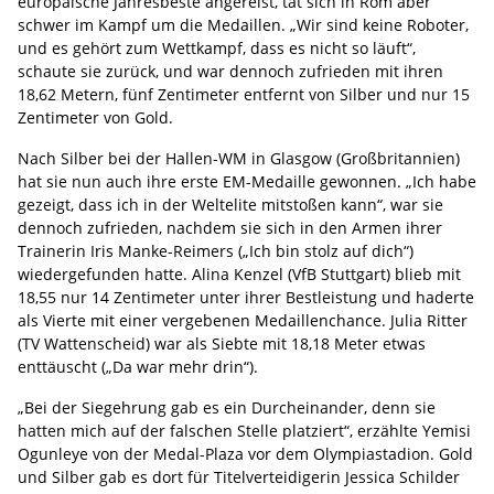
europäische Jahresbeste angereist, tat sich in Rom aber
schwer im Kampf um die Medaillen. „Wir sind keine Roboter,
und es gehört zum Wettkampf, dass es nicht so läuft“,
schaute sie zurück, und war dennoch zufrieden mit ihren
18,62 Metern, fünf Zentimeter entfernt von Silber und nur 15
Zentimeter von Gold.
Nach Silber bei der Hallen-WM in Glasgow (Großbritannien)
hat sie nun auch ihre erste EM-Medaille gewonnen. „Ich habe
gezeigt, dass ich in der Weltelite mitstoßen kann“, war sie
dennoch zufrieden, nachdem sie sich in den Armen ihrer
Trainerin Iris Manke-Reimers („Ich bin stolz auf dich“)
wiedergefunden hatte. Alina Kenzel (VfB Stuttgart) blieb mit
18,55 nur 14 Zentimeter unter ihrer Bestleistung und haderte
als Vierte mit einer vergebenen Medaillenchance. Julia Ritter
(TV Wattenscheid) war als Siebte mit 18,18 Meter etwas
enttäuscht („Da war mehr drin“).
„Bei der Siegehrung gab es ein Durcheinander, denn sie
hatten mich auf der falschen Stelle platziert“, erzählte Yemisi
Ogunleye von der Medal-Plaza vor dem Olympiastadion. Gold
und Silber gab es dort für Titelverteidigerin Jessica Schilder