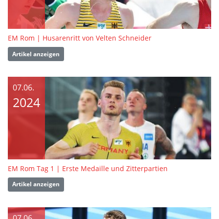
EM Rom | Husarenritt von Velten Schneider
Artikel anzeigen
07.06.
2024
EM Rom Tag 1 | Erste Medaille und Zitterpartien
Artikel anzeigen
07.06.