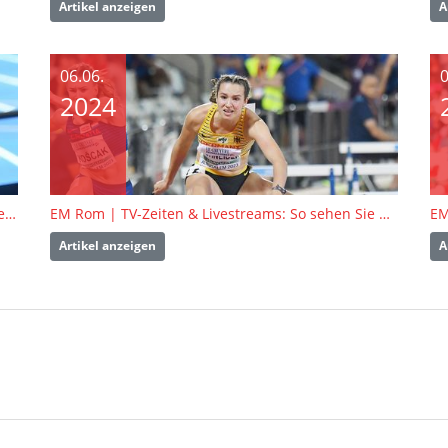
Artikel anzeigen
A
06.06.
0
2024
EM Rom Tag 1 | BW Athlet:innen erfolgreich in den Vorrunden
EM Rom | TV-Zeiten & Livestreams: So sehen Sie die Leichtathletik-EM in Rom live
EM
Artikel anzeigen
A