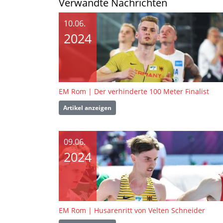
Verwandte Nachrichten
10.06.
2024
EM Rom | Der verhinderte 100 Meter Finalist
Artikel anzeigen
09.06.
2024
EM Rom | Husarenritt von Velten Schneider