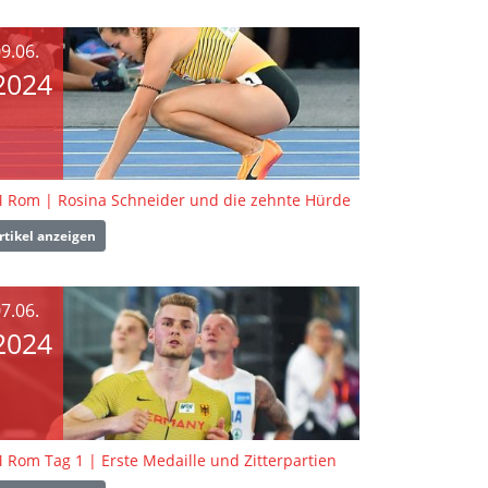
9.06.
2024
 Rom | Rosina Schneider und die zehnte Hürde
rtikel anzeigen
7.06.
2024
 Rom Tag 1 | Erste Medaille und Zitterpartien