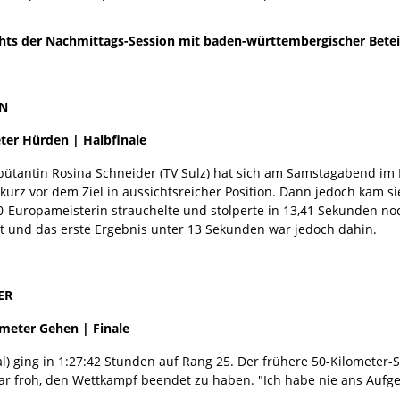
ights der Nachmittags-Session mit baden-württembergischer Betei
EN
ter Hürden | Halbfinale
ütantin Rosina Schneider (TV Sulz) hat sich am Samstagabend im Ha
s kurz vor dem Ziel in aussichtsreicher Position. Dann jedoch kam 
0-Europameisterin strauchelte und stolperte in 13,41 Sekunden noc
it und das erste Ergebnis unter 13 Sekunden war jedoch dahin.
ER
ometer Gehen | Finale
l) ging in 1:27:42 Stunden auf Rang 25. Der frühere 50-Kilometer-S
ar froh, den Wettkampf beendet zu haben. "Ich habe nie ans Aufgeb