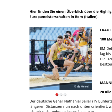
Hier finden Sie einen Überblick über die Highl
Europameisterschaften in Rom (Italien).
FRAU
100 Me
EM-Deb
lag bi
Die U2
Bestze
MÄNN
20 Kil
Der deutsche Geher Nathaniel Seiler (TV Bühlerta
längeren Distanzen nun nach unten orientiert, w
ich mir nicht nehmen lassen", sagte er.