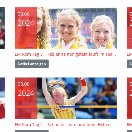
09.06.
0
2024
EM Rom Tag 3 | Fabienne Königstein läuft im Team zu Silber
EM
Artikel anzeigen
A
08.06.
0
2024
EM Rom Tag 2 | Schnelle Läufe und hohe Höhen
EM