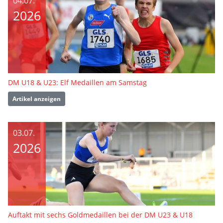
04.07.
2026
DM U18 & U23: Elf Medaillen am Samstag
Artikel anzeigen
03.07.
2026
Auftakt mit sechs Goldmedaillen bei der DM U23 & U18