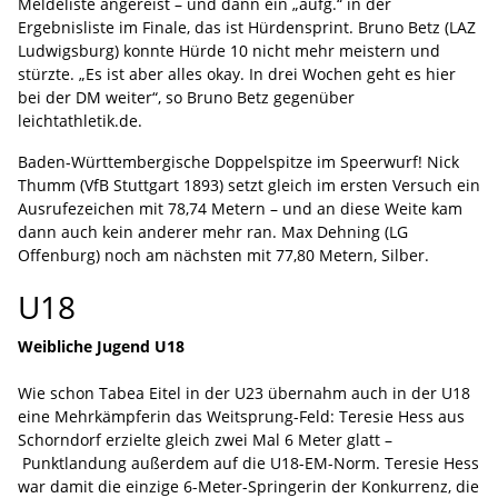
Meldeliste angereist – und dann ein „aufg.“ in der
Ergebnisliste im Finale, das ist Hürdensprint. Bruno Betz (LAZ
Ludwigsburg) konnte Hürde 10 nicht mehr meistern und
stürzte. „Es ist aber alles okay. In drei Wochen geht es hier
bei der DM weiter“, so Bruno Betz gegenüber
leichtathletik.de.
Baden-Württembergische Doppelspitze im Speerwurf! Nick
Thumm (VfB Stuttgart 1893) setzt gleich im ersten Versuch ein
Ausrufezeichen mit 78,74 Metern – und an diese Weite kam
dann auch kein anderer mehr ran. Max Dehning (LG
Offenburg) noch am nächsten mit 77,80 Metern, Silber.
U18
Weibliche Jugend U18
Wie schon Tabea Eitel in der U23 übernahm auch in der U18
eine Mehrkämpferin das Weitsprung-Feld: Teresie Hess aus
Schorndorf erzielte gleich zwei Mal 6 Meter glatt –
Punktlandung außerdem auf die U18-EM-Norm. Teresie Hess
war damit die einzige 6-Meter-Springerin der Konkurrenz, die