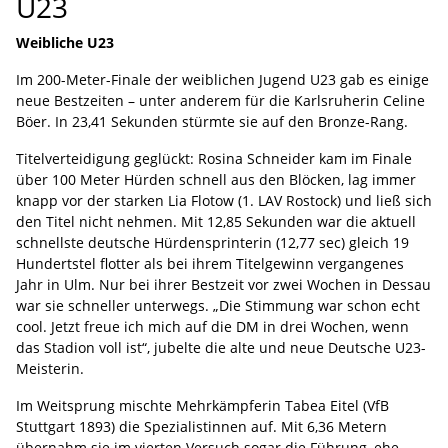
U23
Weibliche U23
Im 200-Meter-Finale der weiblichen Jugend U23 gab es einige
neue Bestzeiten – unter anderem für die Karlsruherin Celine
Böer. In 23,41 Sekunden stürmte sie auf den Bronze-Rang.
Titelverteidigung geglückt: Rosina Schneider kam im Finale
über 100 Meter Hürden schnell aus den Blöcken, lag immer
knapp vor der starken Lia Flotow (1. LAV Rostock) und ließ sich
den Titel nicht nehmen. Mit 12,85 Sekunden war die aktuell
schnellste deutsche Hürdensprinterin (12,77 sec) gleich 19
Hundertstel flotter als bei ihrem Titelgewinn vergangenes
Jahr in Ulm. Nur bei ihrer Bestzeit vor zwei Wochen in Dessau
war sie schneller unterwegs. „Die Stimmung war schon echt
cool. Jetzt freue ich mich auf die DM in drei Wochen, wenn
das Stadion voll ist“, jubelte die alte und neue Deutsche U23-
Meisterin.
Im Weitsprung mischte Mehrkämpferin Tabea Eitel (VfB
Stuttgart 1893) die Spezialistinnen auf. Mit 6,36 Metern
übernahm sie im vierten Versuch sogar die Führung, ehe