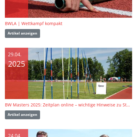
BWLA | Wettkampf kompakt
Artikel anzeigen
29.04.
2025
BW Masters 2025: Zeitplan online – wichtige Hinweise zu Stoß- und Wurfdisziplinen
Artikel anzeigen
24.04.