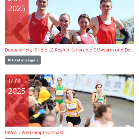
2025
Doppelerfolg für die LG Region Karlsruhe: DM-Norm und Deutscher Meistertitel
Artikel anzeigen
14.04.
2025
BWLA | Wettkampf kompakt