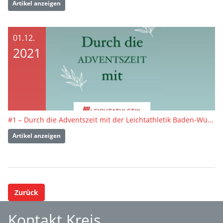
Artikel anzeigen
01.12.
2021
#1 – Durch die Adventszeit mit der Leichtathletik Baden-Württemberg
Artikel anzeigen
Zurück
Kontakt Kreis